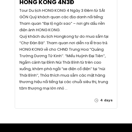
HONG KONG 4N3Đ
Tour Du lịch HONG KONG 4 Ngày 3 Đêm từ SÀI
GÒN Quý khách quan các địa danh nổi tiếng:
Tham quan “Đại lộ ngôi sao” – nơi ghi dấu nền
điện ảnh HONG KONG.
Quý khách du lịch Hongkong tự do mua sắm tại
“Chợ Đàn Bà”. Tham quan nơi diễn ra lễ trao trả
HONG KONG về cho CHND Trung Hoa “Quảng
Trường Dương Tử Kinh’’. “Miếu Huỳnh Đại Tiên’’,
Ngắm cảnh tại Đỉnh Núi Thái Bình từ trên cao
xuống, khám phá ngồi “xe điện cổ điện’’ tại “núi
Thái Bình’’, Thỏa thích mua sắm các mặt hàng
thương hiệu nổi tiếng tại các chuỗi siêu thị, trung
tâm thượng mại lớn nhỏ …
4 days