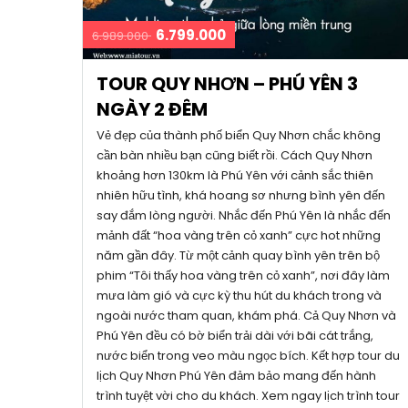
6.799.000
6.989.000
TOUR QUY NHƠN – PHÚ YÊN 3
NGÀY 2 ĐÊM
Vẻ đẹp của thành phố biển Quy Nhơn chắc không
cần bàn nhiều bạn cũng biết rồi. Cách Quy Nhơn
khoảng hơn 130km là Phú Yên với cảnh sắc thiên
nhiên hữu tình, khá hoang sơ nhưng bình yên đến
say đắm lòng người. Nhắc đến Phú Yên là nhắc đến
mảnh đất “hoa vàng trên cỏ xanh” cực hot những
năm gần đây. Từ một cảnh quay bình yên trên bộ
phim “Tôi thấy hoa vàng trên cỏ xanh”, nơi đây làm
mưa làm gió và cực kỳ thu hút du khách trong và
ngoài nước tham quan, khám phá. Cả Quy Nhơn và
Phú Yên đều có bờ biển trải dài với bãi cát trắng,
nước biển trong veo màu ngọc bích. Kết hợp tour du
lịch Quy Nhơn Phú Yên đảm bảo mang đến hành
trình tuyệt vời cho du khách. Xem ngay lịch trình tour