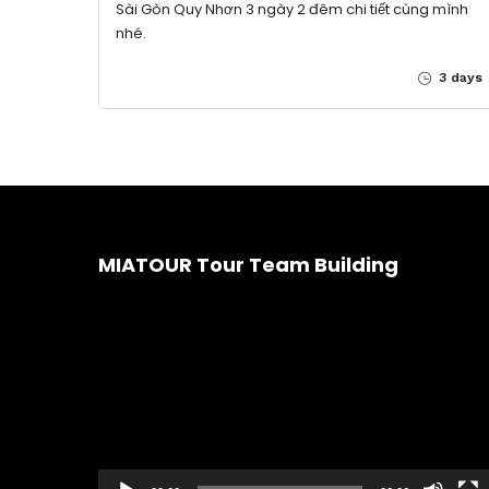
Sài Gòn Quy Nhơn 3 ngày 2 đêm chi tiết cùng mình
nhé.
3 days
MIATOUR Tour Team Building
Trình
chơi
Video